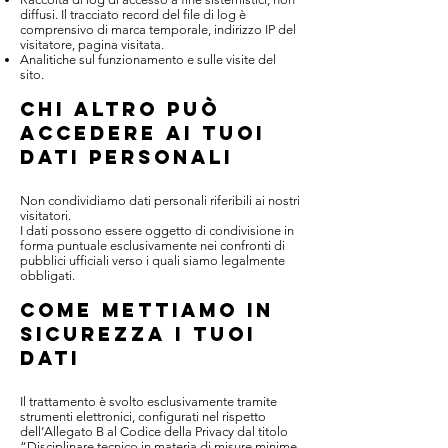
diffusi. Il tracciato record del file di log è
comprensivo di marca temporale, indirizzo IP del
visitatore, pagina visitata.
Analitiche sul funzionamento e sulle visite del
sito.
CHI ALTRO PUÒ
ACCEDERE AI TUOI
DATI PERSONALI
Non condividiamo dati personali riferibili ai nostri
visitatori.
I dati possono essere oggetto di condivisione in
forma puntuale esclusivamente nei confronti di
pubblici ufficiali verso i quali siamo legalmente
obbligati.
COME METTIAMO IN
SICUREZZA I TUOI
DATI
Il trattamento è svolto esclusivamente tramite
strumenti elettronici, configurati nel rispetto
dell’Allegato B al Codice della Privacy dal titolo
“Disciplinare tecnico in materia di misure minime