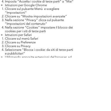
Imposta “Accetta i cookie di terze parti” a “Mai“
Istruzioni per Google Chrome
Cliccare sul pulsante Menù e scegliere
“Impostazioni“
Cliccare su “Mostra impostazioni avanzate“
Nella sezione “Privacy” clicca sul pulsante
“Impostazioni del contenuto”
Nella sezione “Cookies” impostare il blocco dei
cookies per i siti di terze parti
Istruzioni per Safari
Cliccare sul menù Safari
Cliccare su Preferenze
Cliccare su Privacy
Selezionare “Blocca i cookie: da siti di terze parti
e pubblicitari”
Utilizzando apposite estensioni del browser, ad
esempio
AdBlock Plus
.
Puoi rimuovere i cookies correntemente
memorizzati sul tuo computer mediante le
impostazioni del tuo browser. Per maggiori
informazioni sui cookies visitare il
sito
allaboutcookies.org
.
RETENTION DEI DATI
PERSONALI E
DIRITTO ALL’OBLÌO
Si precisa che in relazione alle REGOLAMENTO
(UE) 2016/679 DEL PARLAMENTO EUROPEO E