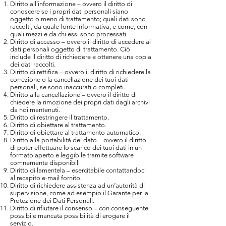
Diritto all’informazione – ovvero il diritto di
conoscere se i propri dati personali siano
oggetto o meno di trattamento; quali dati sono
raccolti, da quale fonte informativa, e come, con
quali mezzi e da chi essi sono processati.
Diritto di accesso – ovvero il diritto di accedere ai
dati personali oggetto di trattamento. Ciò
include il diritto di richiedere e ottenere una copia
dei dati raccolti.
Diritto di rettifica – ovvero il diritto di richiedere la
correzione o la cancellazione dei tuoi dati
personali, se sono inaccurati o completi.
Diritto alla cancellazione – ovvero il diritto di
chiedere la rimozione dei propri dati dagli archivi
da noi mantenuti.
Diritto di restringere il trattamento.
Diritto di obiettare al trattamento.
Diritto di obiettare al trattamento automatico.
Diritto alla portabilità del dato – ovvero il diritto
di poter effettuare lo scarico dei tuoi dati in un
formato aperto e leggibile tramite software
comnemente disponibili
Diritto di lamentela – esercitabile contattandoci
al recapito e-mail fornito.
Diritto di richiedere assistenza ad un’autorità di
supervisione, come ad esempio il Garante per la
Protezione dei Dati Personali.
Diritto di rifiutare il consenso – con conseguente
possibile mancata possibilità di erogare il
servizio.