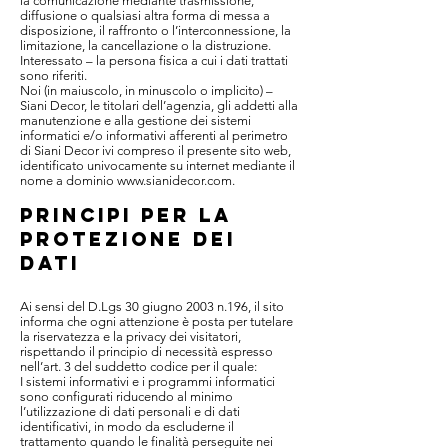
la comunicazione mediante trasmissione,
diffusione o qualsiasi altra forma di messa a
disposizione, il raffronto o l’interconnessione, la
limitazione, la cancellazione o la distruzione.
Interessato – la persona fisica a cui i dati trattati
sono riferiti.
Noi (in maiuscolo, in minuscolo o implicito) –
Siani Decor, le titolari dell’agenzia, gli addetti alla
manutenzione e alla gestione dei sistemi
informatici e/o informativi afferenti al perimetro
di Siani Decor ivi compreso il presente sito web,
identificato univocamente su internet mediante il
nome a dominio
www.sianidecor.com
.
PRINCIPI PER LA
PROTEZIONE DEI
DATI
Ai sensi del D.Lgs 30 giugno 2003 n.196, il sito
informa che ogni attenzione è posta per tutelare
la riservatezza e la privacy dei visitatori,
rispettando il principio di necessità espresso
nell’art. 3 del suddetto codice per il quale:
I sistemi informativi e i programmi informatici
sono configurati riducendo al minimo
l’utilizzazione di dati personali e di dati
identificativi, in modo da escluderne il
trattamento quando le finalità perseguite nei