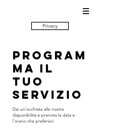
Privacy
Program
ma il
tuo
servizio
Dai un'occhiata alle nostre
disponibilità e prenota la data e
l'orario che preferisci